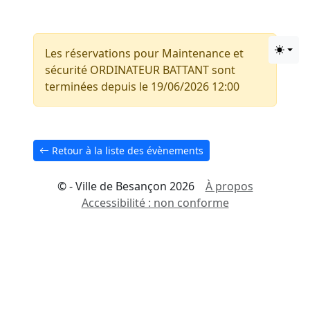
Aller au Contenu principal
Les réservations pour Maintenance et
Change
Aller au Pied de page
sécurité ORDINATEUR BATTANT sont
terminées depuis le 19/06/2026 12:00
Retour à la liste des évènements
© - Ville de Besançon 2026
À propos
Accessibilité : non conforme