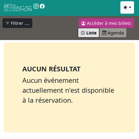
Aller au Contenu principal
Change
Aller au Pied de page
Filtrer ....
Accéder à mes billets
Liste
Agenda
AUCUN RÉSULTAT
Aucun événement
actuellement n'est disponible
à la réservation.